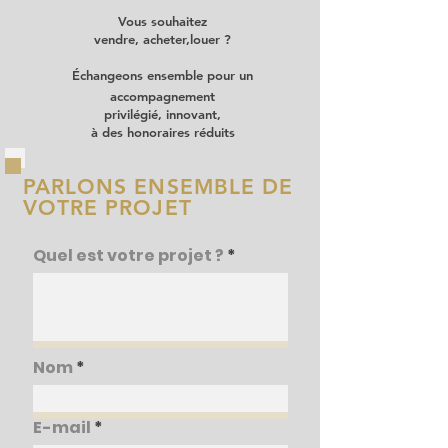
Vous souhaitez
vendre, acheter,louer ?
Échangeons ensemble pour un
accompagnement
privilégié, innovant,
à des honoraires réduits
PARLONS ENSEMBLE DE
VOTRE PROJET
Quel est votre projet ?
Nom
E-mail