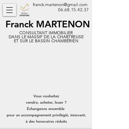
franck.martenon@gmail.com
06.68.15.42.37
Franck MARTENON
CONSULTANT IMMOBILIER
DANS LE MASSIF DE LA CHARTREUSE
ET SUR LE BASSIN CHAMBÉRIEN
Vous souhaitez
vendre, acheter, louer ?
​Échangeons ensemble
pour un accompagnement privilégié, innovant,
à des honoraires réduits